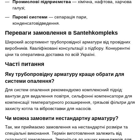
Промислові підприємства
— хімічна, нафтова, харчова
галузі;
Парові системи
— сепарація пари,
конденсатовідведення.
Переваги замовлення в Santehkompleks
Широкий асортимент трубопровідної арматури від провідних
виробників. Кваліфіковані консультації з підбору. Конкурентні
ціни та оперативна доставка по всій Україні.
Часті питання
Яку трубопровідну арматуру краще обрати для
системи опалення?
Для систем опалення рекомендуємо комплексний підхід:
вантузи для видалення повітря, сильфонні компенсатори для
компенсації температурного розширення, грязьові фільтри для
захисту котла та вібровставки для насосів.
Чи можна замовити нестандартну арматуру?
Так, ми приймаємо замовлення на нестандартні розміри та
спеціальні виконання. Термін виготовлення залежить від
складності замовлення. Зверніться до наших менеджерів для