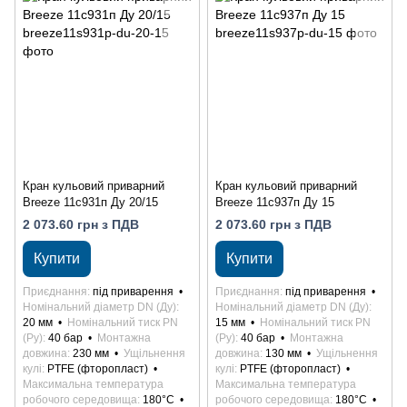
Кран кульовий приварний
Кран кульовий приварний
Breeze 11с931п Ду 20/15
Breeze 11с937п Ду 15
2 073.60 грн з ПДВ
2 073.60 грн з ПДВ
Купити
Купити
Приєднання
під приварення
Приєднання
під приварення
Номінальний діаметр DN (Ду)
Номінальний діаметр DN (Ду)
20 мм
Номінальний тиск PN
15 мм
Номінальний тиск PN
(Ру)
40 бар
Монтажна
(Ру)
40 бар
Монтажна
довжина
230 мм
Ущільнення
довжина
130 мм
Ущільнення
кулі
PTFE (фторопласт)
кулі
PTFE (фторопласт)
Максимальна температура
Максимальна температура
робочого середовища
180°С
робочого середовища
180°С