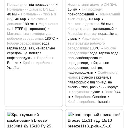
Приєднання
під приварення
Номінальний діаметр DN (Ду)
Номінальний діаметр DN (Ду)
15 мм
Тип проходу
40 мм
Номінальний тиск PN
повнопрохідний
Номінальний
(Ру)
40 бар
Монтажна
тиск PN (Ру)
63 бар
довжина
180 мм
Ущільнення
Монтажна довжина
56 мм
кулі
PTFE (фторопласт)
Корпус крана
трискладовий
Максимальна температура
Матеріал корпусу
нержавіюча
робочого середовища
180°С
сталь
Максимальна
Робоче середовище
вода,
температура робочого
гаряча вода , газ, нейтральне
середовища
180°С
Робоче
середовище, повітря,
середовище
вода, гаряча вода ,
нафтопродукти
Виробник
пар, слабоагресивне
Breeze
Країна виробника
середовище, нейтральне
Україна
середовище, повітря,
нафтопродукти
Особливість
крана
з ручкою важелем, з
платформою під привід, на
високий тиск, розбірний корпус
Керування
ручне
Вага
0,44
кг
Виробник
Genebre
Країна виробника
Іспанія