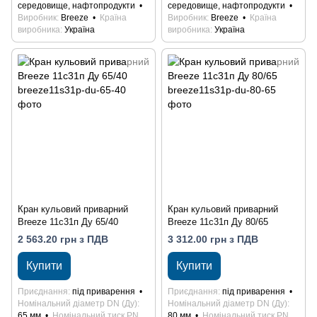
середовище, нафтопродукти
середовище, нафтопродукти
Виробник
Breeze
Країна
Виробник
Breeze
Країна
виробника
Україна
виробника
Україна
Кран кульовий приварний
Кран кульовий приварний
Breeze 11с31п Ду 65/40
Breeze 11с31п Ду 80/65
2 563.20 грн з ПДВ
3 312.00 грн з ПДВ
Купити
Купити
Приєднання
під приварення
Приєднання
під приварення
Номінальний діаметр DN (Ду)
Номінальний діаметр DN (Ду)
65 мм
Номінальний тиск PN
80 мм
Номінальний тиск PN