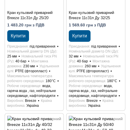
Кран кульовий приварний
Кран кульовий приварний
Breeze 11с31п Ду 25/20
Breeze 11с31п Ду 32/25
1 483.20 грн з ПДВ
1 569.60 грн з ПДВ
Купити
Купити
Приєднання
під приварення
Приєднання
під приварення
Номінальний діаметр DN (Ду)
Номінальний діаметр DN (Ду)
25 мм
Номінальний тиск PN
32 мм
Номінальний тиск PN
(Ру)
40 бар
Монтажна
(Ру)
40 бар
Монтажна
довжина
230 мм
Ущільнення
довжина
260 мм
Ущільнення
кулі
PTFE (фторопласт)
кулі
PTFE (фторопласт)
Максимальна температура
Максимальна температура
робочого середовища
180°С
робочого середовища
180°С
Робоче середовище
вода,
Робоче середовище
вода,
гаряча вода , газ, нейтральне
гаряча вода , газ, нейтральне
середовище, нафтопродукти
середовище, нафтопродукти
Виробник
Breeze
Країна
Виробник
Breeze
Країна
виробника
Україна
виробника
Україна