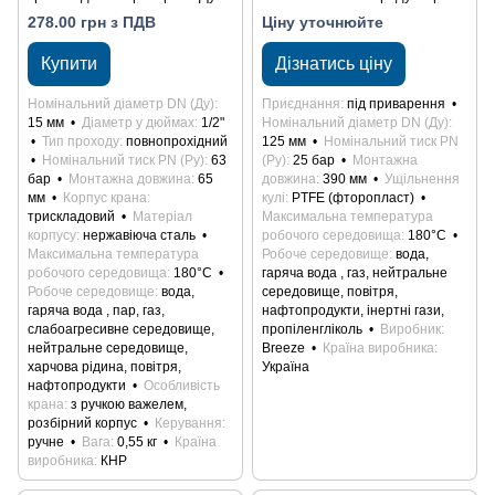
15
Ду 125/100
278.00 грн з ПДВ
Ціну уточнюйте
Купити
Дізнатись ціну
Номінальний діаметр DN (Ду)
Приєднання
під приварення
15 мм
Діаметр у дюймах
1/2"
Номінальний діаметр DN (Ду)
Тип проходу
повнопрохідний
125 мм
Номінальний тиск PN
Номінальний тиск PN (Ру)
63
(Ру)
25 бар
Монтажна
бар
Монтажна довжина
65
довжина
390 мм
Ущільнення
мм
Корпус крана
кулі
PTFE (фторопласт)
трискладовий
Матеріал
Максимальна температура
корпусу
нержавіюча сталь
робочого середовища
180°С
Максимальна температура
Робоче середовище
вода,
робочого середовища
180°С
гаряча вода , газ, нейтральне
Робоче середовище
вода,
середовище, повітря,
гаряча вода , пар, газ,
нафтопродукти, інертні гази,
слабоагресивне середовище,
пропіленгліколь
Виробник
нейтральне середовище,
Breeze
Країна виробника
харчова рідина, повітря,
Україна
нафтопродукти
Особливість
крана
з ручкою важелем,
розбірний корпус
Керування
ручне
Вага
0,55 кг
Країна
виробника
КНР