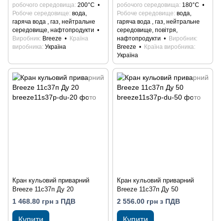
робочого середовища
200°С
робочого середовища
180°С
Робоче середовище
вода,
Робоче середовище
вода,
гаряча вода , газ, нейтральне
гаряча вода , газ, нейтральне
середовище, нафтопродукти
середовище, повітря,
Виробник
Breeze
Країна
нафтопродукти
Виробник
виробника
Україна
Breeze
Країна виробника
Україна
Кран кульовий приварний
Кран кульовий приварний
Breeze 11с37п Ду 20
Breeze 11с37п Ду 50
1 468.80 грн з ПДВ
2 556.00 грн з ПДВ
Купити
Купити