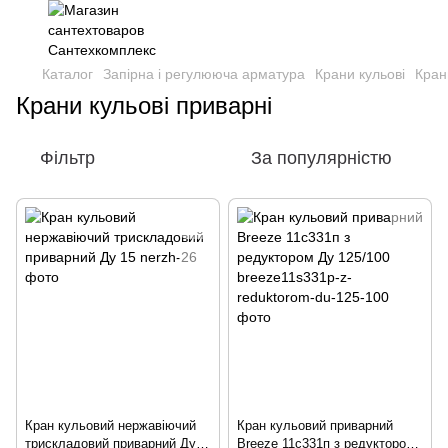
Каталог
Запірна і регулююча арматура
Крани кульові
Кран
Крани кульові приварні
Фільтр
За популярністю
Кран кульовий нержавіючий
Кран кульовий приварний
трискладовий приварний Ду
Breeze 11с331п з редуктором