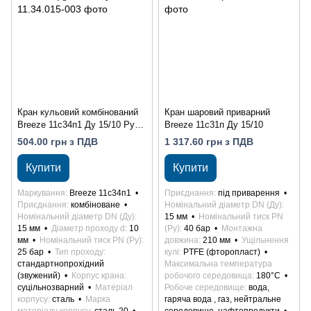
Кран кульовий комбінований
Кран шаровий приварний
Breeze 11с34п1 Ду 15/10 Ру
Breeze 11с31п Ду 15/10
25
504.00 грн з ПДВ
1 317.60 грн з ПДВ
Купити
Купити
Маркування
Breeze 11с34п1
Приєднання
під приварення
Приєднання
комбіноване
Номінальний діаметр DN (Ду)
Номінальний діаметр DN (Ду)
15 мм
Номінальний тиск PN
15 мм
Діаметр проходу d
10
(Ру)
40 бар
Монтажна
мм
Номінальний тиск PN (Ру)
довжина
210 мм
Ущільнення
25 бар
Тип проходу
кулі
PTFE (фторопласт)
стандартнопрохідний
Максимальна температура
(звужений)
Корпус крана
робочого середовища
180°С
суцільнозварний
Матеріал
Робоче середовище
вода,
корпусу
сталь
Марка
гаряча вода , газ, нейтральне
матеріалу корпусу
сталь 20
середовище, нафтопродукти