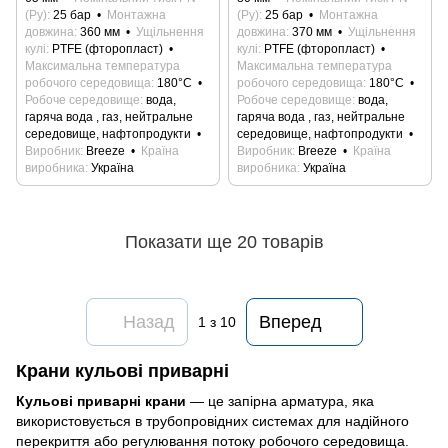
(Ру)
25 бар
Монтажна
(Ру)
25 бар
Монтажна
довжина
360 мм
Ущільнення
довжина
370 мм
Ущільнення
кулі
PTFE (фторопласт)
кулі
PTFE (фторопласт)
Максимальна температура
Максимальна температура
робочого середовища
180°С
робочого середовища
180°С
Робоче середовище
вода,
Робоче середовище
вода,
гаряча вода , газ, нейтральне
гаряча вода , газ, нейтральне
середовище, нафтопродукти
середовище, нафтопродукти
Виробник
Breeze
Країна
Виробник
Breeze
Країна
виробника
Україна
виробника
Україна
Показати ще 20 товарів
Назад
Вперед
1
з 10
Крани кульові приварні
Кульові приварні крани
— це запірна арматура, яка
використовується в трубопровідних системах для надійного
перекриття або регулювання потоку робочого середовища.