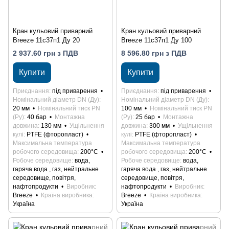
Кран кульовий приварний
Кран кульовий приварний
Breeze 11с37п1 Ду 20
Breeze 11с37п1 Ду 100
2 937.60 грн з ПДВ
8 596.80 грн з ПДВ
Купити
Купити
Приєднання
під приварення
Приєднання
під приварення
Номінальний діаметр DN (Ду)
Номінальний діаметр DN (Ду)
20 мм
Номінальний тиск PN
100 мм
Номінальний тиск PN
(Ру)
40 бар
Монтажна
(Ру)
25 бар
Монтажна
довжина
130 мм
Ущільнення
довжина
300 мм
Ущільнення
кулі
PTFE (фторопласт)
кулі
PTFE (фторопласт)
Максимальна температура
Максимальна температура
робочого середовища
200°С
робочого середовища
200°С
Робоче середовище
вода,
Робоче середовище
вода,
гаряча вода , газ, нейтральне
гаряча вода , газ, нейтральне
середовище, повітря,
середовище, повітря,
нафтопродукти
Виробник
нафтопродукти
Виробник
Breeze
Країна виробника
Breeze
Країна виробника
Україна
Україна