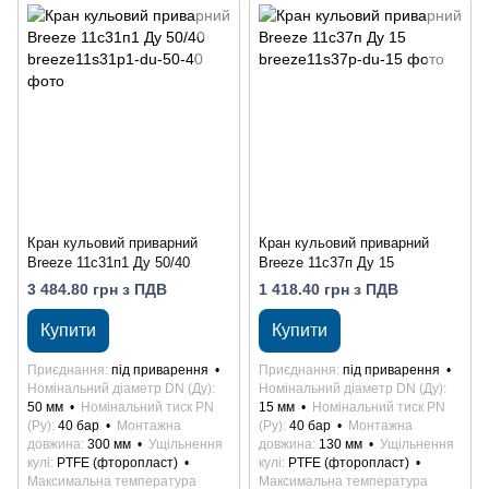
Кран кульовий приварний
Кран кульовий приварний
Breeze 11с31п1 Ду 50/40
Breeze 11с37п Ду 15
3 484.80 грн з ПДВ
1 418.40 грн з ПДВ
Купити
Купити
Приєднання
під приварення
Приєднання
під приварення
Номінальний діаметр DN (Ду)
Номінальний діаметр DN (Ду)
50 мм
Номінальний тиск PN
15 мм
Номінальний тиск PN
(Ру)
40 бар
Монтажна
(Ру)
40 бар
Монтажна
довжина
300 мм
Ущільнення
довжина
130 мм
Ущільнення
кулі
PTFE (фторопласт)
кулі
PTFE (фторопласт)
Максимальна температура
Максимальна температура