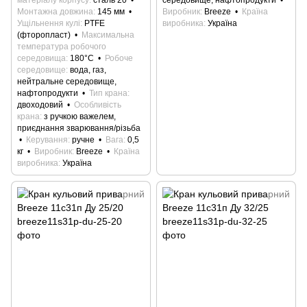
Монтажна довжина
145 мм
Виробник
Breeze
Країна
Ущільнення кулі
PTFE
виробника
Україна
(фторопласт)
Максимальна
температура робочого
середовища
180°С
Робоче
середовище
вода, газ,
нейтральне середовище,
нафтопродукти
Тип крана
двоходовий
Особливість
крана
з ручкою важелем,
приєднання зварювання/різьба
Керування
ручне
Вага
0,5
кг
Виробник
Breeze
Країна
виробника
Україна