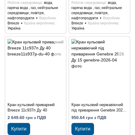
Робоче середовище
вода,
Робоче середовище
вода,
гаряча вода , газ, нейтральне
гаряча вода , газ, нейтральне
середовище, повітря,
середовище, повітря,
нафтопродукти
Виробник
нафтопродукти
Виробник
Breeze
Країна виробника
Breeze
Країна виробника
Україна
Україна
Кран кульовий приварний
Кран кульовий нержавіючий
Breeze 11с937п Ду 40
під приварення Genebre 2026
Ду 15
2 649.60 грн з ПДВ
950.64 грн з ПДВ
Купити
Купити