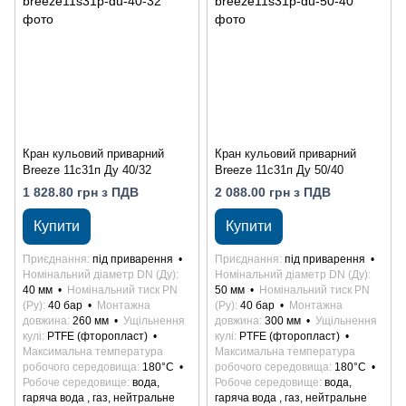
Кран кульовий приварний
Кран кульовий приварний
Breeze 11с31п Ду 40/32
Breeze 11с31п Ду 50/40
1 828.80 грн з ПДВ
2 088.00 грн з ПДВ
Купити
Купити
Приєднання
під приварення
Приєднання
під приварення
Номінальний діаметр DN (Ду)
Номінальний діаметр DN (Ду)
40 мм
Номінальний тиск PN
50 мм
Номінальний тиск PN
(Ру)
40 бар
Монтажна
(Ру)
40 бар
Монтажна
довжина
260 мм
Ущільнення
довжина
300 мм
Ущільнення
кулі
PTFE (фторопласт)
кулі
PTFE (фторопласт)
Максимальна температура
Максимальна температура
робочого середовища
180°С
робочого середовища
180°С
Робоче середовище
вода,
Робоче середовище
вода,
гаряча вода , газ, нейтральне
гаряча вода , газ, нейтральне