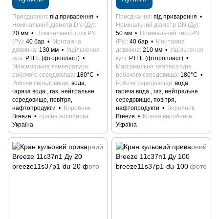
Приєднання
під приварення
Приєднання
під приварення
Номінальний діаметр DN (Ду)
Номінальний діаметр DN (Ду)
20 мм
Номінальний тиск PN
50 мм
Номінальний тиск PN
(Ру)
40 бар
Монтажна
(Ру)
40 бар
Монтажна
довжина
130 мм
Ущільнення
довжина
210 мм
Ущільнення
кулі
PTFE (фторопласт)
кулі
PTFE (фторопласт)
Максимальна температура
Максимальна температура
робочого середовища
180°С
робочого середовища
180°С
Робоче середовище
вода,
Робоче середовище
вода,
гаряча вода , газ, нейтральне
гаряча вода , газ, нейтральне
середовище, повітря,
середовище, повітря,
нафтопродукти
Виробник
нафтопродукти
Виробник
Breeze
Країна виробника
Breeze
Країна виробника
Україна
Україна