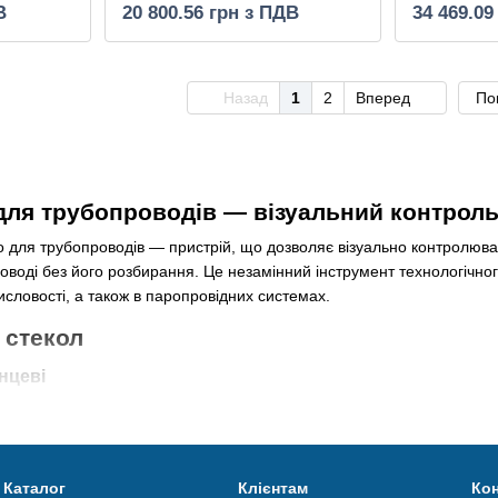
В
20 800.56 грн з ПДВ
34 469.09
Назад
1
2
Вперед
По
для трубопроводів — візуальний контроль
о для трубопроводів — пристрій, що дозволяє візуально контролюва
воді без його розбирання. Це незамінний інструмент технологічного
словості, а також в паропровідних системах.
 стекол
нцеві
цями трубопроводу. Підходять для великих діаметрів та систем з п
пні розміри ДУ 15–300 мм.
бові (муфтові)
Каталог
Клієнтам
Кон