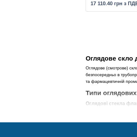
17 110.40 грн з ПД
Оглядове скло 
Оглядове (смотрове) скл
безпосередньо в трубопро
та фармацевтичній проми
Типи оглядових
Оглядові стекла фла
Встановлюються між флан
нержавіючої сталі. Досту
Оглядові стекла різь