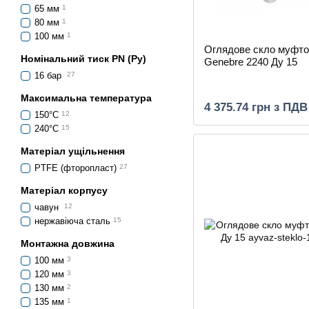
65 мм
1
80 мм
1
100 мм
1
Оглядове скло муфто
Номінальний тиск PN (Ру)
Genebre 2240 Ду 15
16 бар
27
Максимальна температура
4 375.74 грн з ПДВ
150°С
12
240°С
15
Матеріал ущільнення
PTFE (фторопласт)
27
Матеріал корпусу
чавун
12
нержавіюча сталь
15
Монтажна довжина
100 мм
3
120 мм
3
130 мм
2
135 мм
1