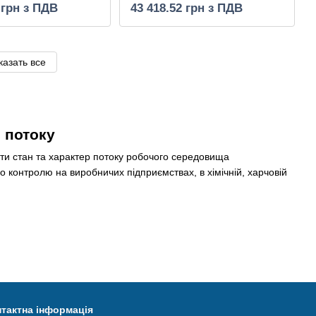
 грн з ПДВ
43 418.52 грн з ПДВ
казать все
 потоку
ти стан та характер потоку робочого середовища
 контролю на виробничих підприємствах, в хімічній, харчовій
ідвищеним тиском. Виготовляються з чавуну, сталі та
тактна інформація