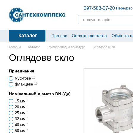
Перейти до основного контенту
097-583-07-20
Передзво
Каталог
Про нас
Оплата і доставка
Обмін та 
Головна
Каталог
Трубопроводна арматура
Оглядове скло
Оглядове скло
Приєднання
муфтове
12
фланцеве
15
Номінальний діаметр DN (Ду)
15 мм
4
20 мм
4
25 мм
4
32 мм
4
40 мм
4
50 мм
4