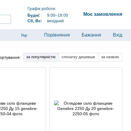
Графік роботи:
Моє замовлення
Будні:
9:00–18:00
Сб, Вс:
вихідний
Порівняння
Бажання
Вхід
Укр
за популярністю
спочатку дешевше
за назвою
ортування: