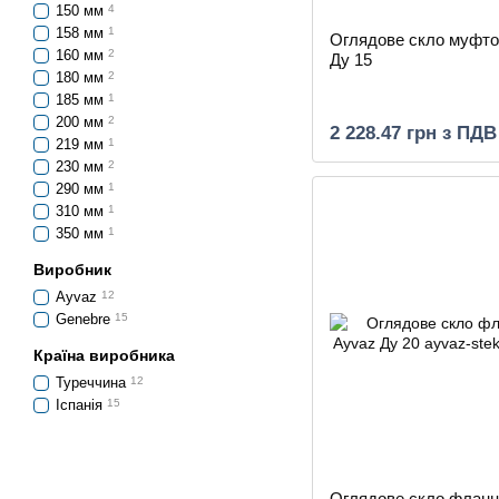
150 мм
4
158 мм
1
Оглядове скло муфто
160 мм
2
Ду 15
180 мм
2
185 мм
1
200 мм
2
2 228.47 грн з ПДВ
219 мм
1
230 мм
2
290 мм
1
310 мм
1
350 мм
1
Виробник
Ayvaz
12
Genebre
15
Країна виробника
Туреччина
12
Іспанія
15
Оглядове скло флан