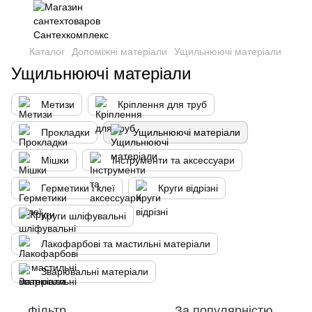
Каталог
Допоміжні матеріали
Ущильнюючі матеріали
Ущильнюючі матеріали
Метизи
Кріплення для труб
Прокладки
Ущильнюючі матеріали
Мішки
Інструменти та аксессуари
Герметики і клеї
Круги відрізні
Круги шліфувальні
Лакофарбові та мастильні матеріали
Зварювальні матеріали
Фільтр
За популярністю