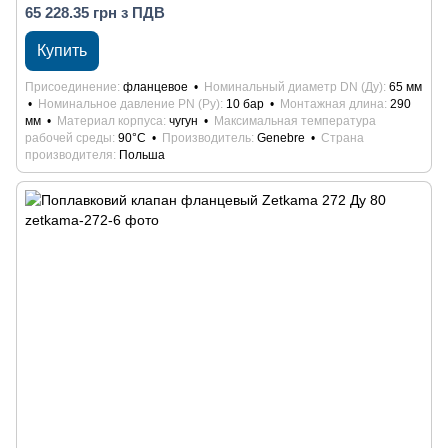
65 228.35 грн з ПДВ
Купить
Присоединение
фланцевое
Номинальный диаметр DN (Ду)
65 мм
Номинальное давление PN (Ру)
10 бар
Монтажная длина
290
мм
Материал корпуса
чугун
Максимальная температура
рабочей среды
90°С
Производитель
Genebre
Страна
производителя
Польша