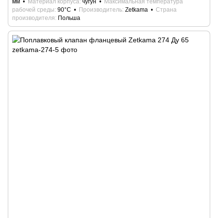
мм
Материал корпуса
чугун
Максимальная температура
рабочей среды
90°С
Производитель
Zetkama
Страна
производителя
Польша