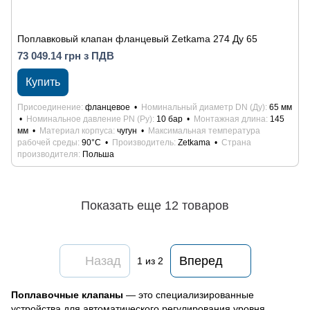
Поплавковый клапан фланцевый Zetkama 274 Ду 65
73 049.14 грн з ПДВ
Купить
Присоединение
фланцевое
Номинальный диаметр DN (Ду)
65 мм
Номинальное давление PN (Ру)
10 бар
Монтажная длина
145
мм
Материал корпуса
чугун
Максимальная температура
рабочей среды
90°С
Производитель
Zetkama
Страна
производителя
Польша
Показать еще 12 товаров
Назад
Вперед
1
из 2
Поплавочные клапаны
— это специализированные
устройства для автоматического регулирования уровня