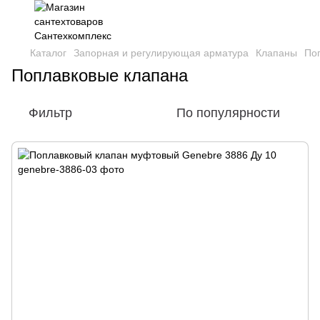
Каталог
Запорная и регулирующая арматура
Клапаны
По
Поплавковые клапана
Фильтр
По популярности