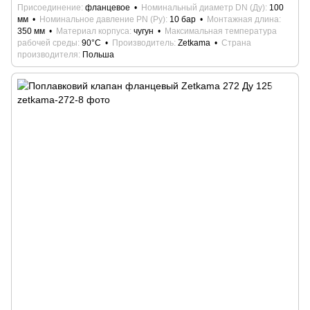
Присоединение
фланцевое
Номинальный диаметр DN (Ду)
100
мм
Номинальное давление PN (Ру)
10 бар
Монтажная длина
350 мм
Материал корпуса
чугун
Максимальная температура
рабочей среды
90°С
Производитель
Zetkama
Страна
производителя
Польша