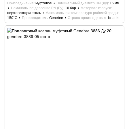
Присоединение
муфтовое
Номинальный диаметр DN (Ду)
15 мм
Номинальное давление PN (Ру)
10 бар
Материал корпуса
нержавеющая сталь
Максимальная температура рабочей среды
150°С
Производитель
Genebre
Страна производителя
Іспанія