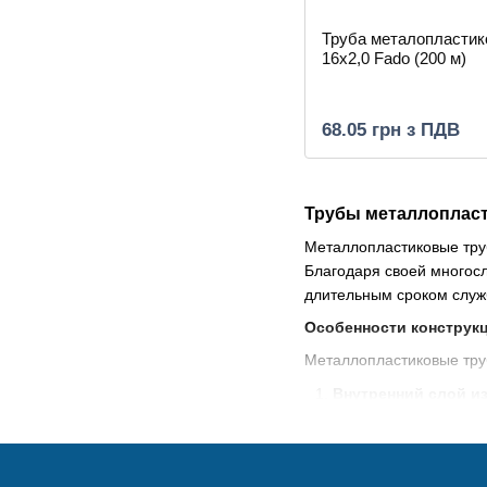
Труба металопластик
16х2,0 Fado (200 м)
68.05 грн з ПДВ
Трубы металлопласт
Металлопластиковые тру
Благодаря своей многосл
длительным сроком служ
Особенности конструк
Металлопластиковые труб
Внутренний слой и
Алюминиевый сло
Наружный слой из 