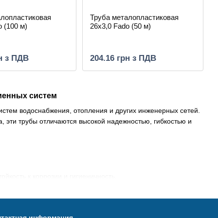
алопластиковая
Труба металопластиковая
 (100 м)
26х3,0 Fado (50 м)
н з ПДВ
204.16 грн з ПДВ
менных систем
стем водоснабжения, отопления и других инженерных сетей.
, эти трубы отличаются высокой надежностью, гибкостью и
ойкость к коррозии и гигиеничность.
овышает прочность.
действия ультрафиолетового излучения.
нтактная информация