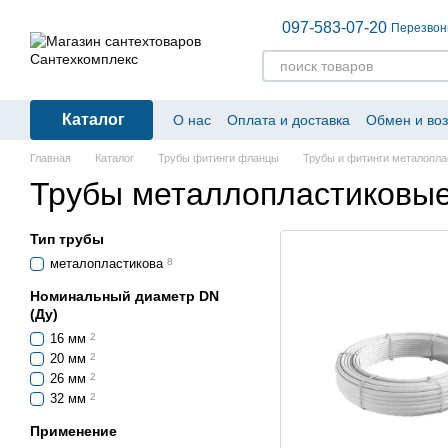
Перейти к основному контенту
097-583-07-20
Перезвон
Каталог
О нас
Оплата и доставка
Обмен и воз
Главная
Каталог
Трубы фитинги фланцы
Трубы и фитинги металопл
Трубы металлопластиковы
Тип трубы
металопластикова
8
Номинальный диаметр DN
(Ду)
16 мм
2
20 мм
2
26 мм
2
32 мм
2
Применение