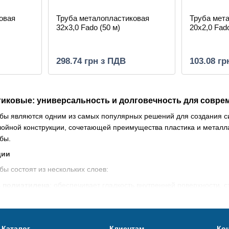
овая
Труба металопластиковая
Труба мет
32х3,0 Fado (50 м)
20х2,0 Fado
298.74 грн з ПДВ
103.08 гр
иковые: универсальность и долговечность для совре
бы являются одним из самых популярных решений для создания си
ойной конструкции, сочетающей преимущества пластика и металла
бы.
ции
ы состоят из нескольких слоев:
з полиэтилена
: обеспечивает гладкость внутренней поверхности, ст
й
: придает жесткой трубе, уменьшает термическое расширение и п
полиэтилена
: защищает трубу от механических повреждений и воз
Каталог
Клиентам
Ко