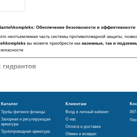
Santehkompleks: Обеспечение безопасности и эффективности
это неотъемлемая часть системы противопожарной защиты, позво
tehkompleks
вы можете приобрести как
наземные, так и подзем
езопасности.
 гидрантов
пожарный гидрант — это устройство, устанавливаемое на поверхно
живании и эксплуатации
Каталог
Клиентам
Ко
гидранту для подключения пожарного рукава
Трубы фитинги фланцы
Вход в личный кабинет
097
Запорная и регулирующая
О нас
Пер
ь к механическим повреждениям благодаря прочным материалам
арматура
Оплата и доставка
Трубопроводная арматура
Обмен и возврат