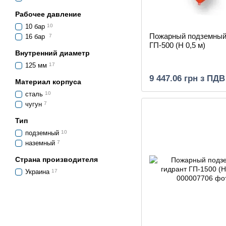
Рабочее давление
10 бар
10
Пожарный подземный
16 бар
7
ГП-500 (H 0,5 м)
Внутренний диаметр
125 мм
17
9 447.06 грн з ПДВ
Материал корпуса
сталь
10
чугун
7
Тип
подземный
10
наземный
7
Страна производителя
Украина
17