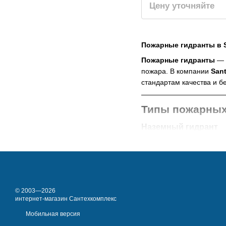
Цену уточняйте
Пожарные гидранты в 
Пожарные гидранты
— 
пожара. В компании
San
стандартам качества и б
Типы пожарных
Наземный гидрант
Описание:
Наземный 
Преимущества:
Простота в обслу
Легкий доступ к 
© 2003—2026
интернет-магазин Сантехкомплекс
Высокая стойкост
Мобильная версия
Применение: