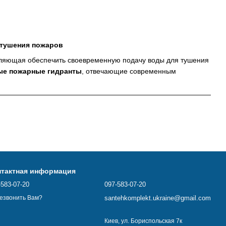
 тушения пожаров
ляющая обеспечить своевременную подачу воды для тушения
ные пожарные гидранты
, отвечающие современным
сти земли, обеспечивая доступ к воде для тушения пожаров.
нтактная информация
-583-07-20
097-583-07-20
santehkomplekt.ukraine@gmail.com
езвонить Вам?
Киев, ул. Бориспольская 7к