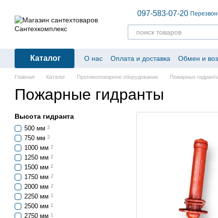
Перейти к основному контенту
097-583-07-20
Перезвон
Каталог
О нас
Оплата и доставка
Обмен и воз
Главная
Каталог
Противопожарное оборудование
Пожарные гидрант
Пожарные гидранты
Высота гидранта
500 мм
2
750 мм
2
1000 мм
2
1250 мм
2
1500 мм
2
1750 мм
2
2000 мм
2
2250 мм
1
2500 мм
1
2750 мм
1