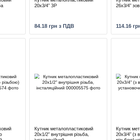
ба
20х3/4" ЗР
26х3/4" зо
84.18 грн з ПДВ
114.16 гр
ковий
Кутник металопластиковий
Кутник ме
ю
20х1/2" внутрішня різьба,
20х3/4" (з
й
інсталяційний
різьбою) у