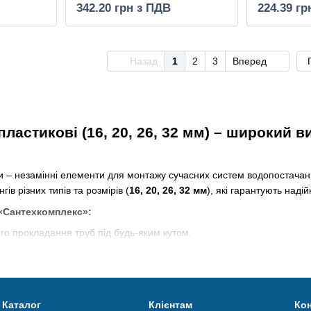
342.20 грн з ПДВ
224.39 гр
Назад
1
2
3
Вперед
ластикові (16, 20, 26, 32 мм) – широкий 
и – незамінні елементи для монтажу сучасних систем водопостачан
ів різних типів та розмірів (
16, 20, 26, 32 мм
), які гарантують надійн
 «Сантехкомплекс»:
го прокладання труб під будь-яким кутом.
луження систем водопостачання чи опалення.
ь герметичне з'єднання труб однакового діаметру.
ворення складних інженерних конструкцій.
Каталог
Клієнтам
Кон