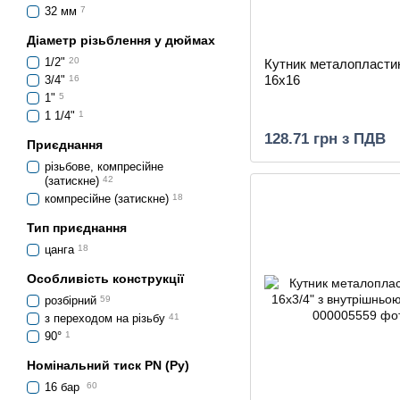
32 мм
7
Діаметр різьблення у дюймах
1/2"
20
Кутник металопласти
16х16
3/4"
16
1"
5
1 1/4"
1
128.71 грн з ПДВ
Приєднання
різьбове, компресійне
(затискне)
42
компресійне (затискне)
18
Тип приєднання
цанга
18
Особливість конструкції
розбірний
59
з переходом на різьбу
41
90°
1
Номінальний тиск PN (Ру)
16 бар
60