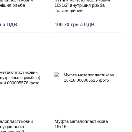
внішня різьба
16х1/2" внутрішня різьба
інсталяційний
н з ПДВ
100.70 грн з ПДВ
талопластиковий
Муфта металопластикова
 внутрішньою
16х16
становочний