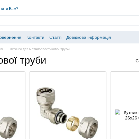
нити Вам?
повернення
Контакти
Статті
Довідкова інформація
ві
Фітинги для металопластикової труби
ової труби
С