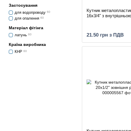
Застосування
Кутник металопласти
для водопроводу
60
16х3/4" з внутрішньо
для опалення
60
Матеріал фітінга
21.50 грн з ПДВ
латунь
60
Країна виробника
КНР
60
Кутник металопласти