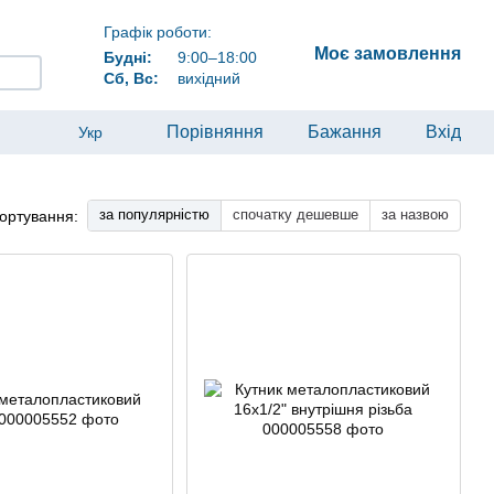
Графік роботи:
Моє замовлення
Будні:
9:00–18:00
Сб, Вс:
вихідний
Порівняння
Бажання
Вхід
Укр
за популярністю
спочатку дешевше
за назвою
ортування: