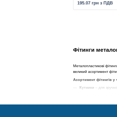
195.07 грн з ПДВ
Фітинги металоп
Металопластикові фітинг
великий асортимент фітинг
Асортимент фітингів у
Кутники
– для зручно
Трійники
– для розга
Муфти
– забезпечуют
Хрестовини
– для ст