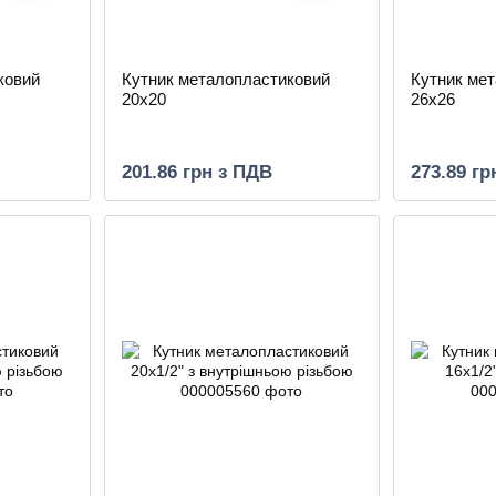
ковий
Кутник металопластиковий
Кутник ме
20х20
26х26
201.86 грн з ПДВ
273.89 гр