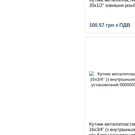
20х1/2" зовнішня різь
100.57 грн з ПДВ
Кутник металопласти
16х3/4" (з внутрішньо
різьбою) установочни