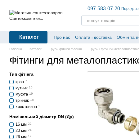
Перейти до основного контенту
097-583-07-20
Передзво
Каталог
Про нас
Оплата і доставка
Обмін та 
Головна
Каталог
Труби фітінги фланці
Труби і фітинги металопластико
Фітинги для металопластик
Тип фітінга
кран
7
кутник
15
муфта
19
трійник
18
хрестовина
1
Номінальний діаметр DN (Ду)
16 мм
22
20 мм
24
26 мм
12