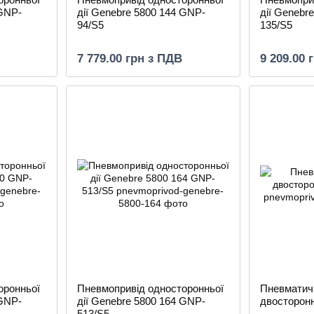
 GNP-
дії Genebre 5800 144 GNP-
дії Genebr
94/S5
135/S5
7 779.00 грн з ПДВ
9 209.00 
оронньої
Пневмопривід односторонньої
Пневматич
 GNP-
дії Genebre 5800 164 GNP-
двосторонн
513/S5