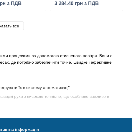
грн з ПДВ
3 284.40 грн з ПДВ
казать все
зними процесами за допомогою стисненого повітря. Вони є
есах, де потрібно забезпечити точне, швидке і ефективне
грувати їх в систему автоматизації.
видкі рухи з високою точністю, що особливо важливо в
моприводи ефективним і довговічним вибором для різних
ітря, що робить їх енергозберігаючими та економічними у
тактна інформація