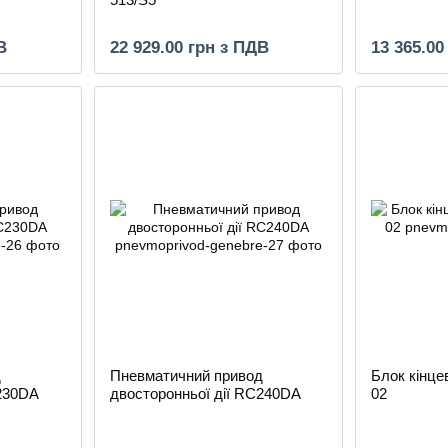
В
22 929.00 грн з ПДВ
13 365.00
д
Пневматичний привод
Блок кінце
C230DA
двосторонньої дії RC240DA
02