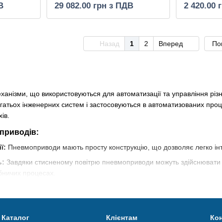
В
29 082.00 грн з ПДВ
2 420.00 
Назад
1
2
Вперед
По
ханізми, що використовуються для автоматизації та управління рі
гатьох інженерних систем і застосовуються в автоматизованих проц
ів.
приводів:
ї:
Пневмоприводи мають просту конструкцію, що дозволяє легко інте
ь:
Завдяки стисненому повітрю пневмоприводи можуть здійснювати ш
бничих процесах.
адійність при мінімальних витратах на обслуговування робить пнев
 в енергоспоживанні:
Пневмоприводи використовують стиснене пов
Каталог
Клієнтам
Кон