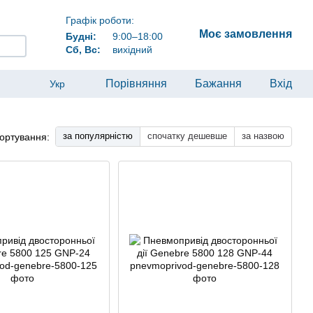
Графік роботи:
Моє замовлення
Будні:
9:00–18:00
Сб, Вс:
вихідний
Порівняння
Бажання
Вхід
Укр
за популярністю
спочатку дешевше
за назвою
ортування: