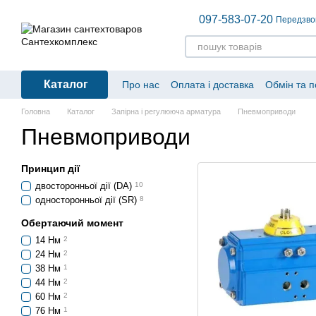
Перейти до основного контенту
097-583-07-20
Передзво
Каталог
Про нас
Оплата і доставка
Обмін та 
Головна
Каталог
Запірна і регулююча арматура
Пневмоприводи
Пневмоприводи
Принцип дії
двосторонньої дії (DA)
10
односторонньої дії (SR)
8
Обертаючий момент
14 Нм
2
24 Нм
2
38 Нм
1
44 Нм
2
60 Нм
2
76 Нм
1