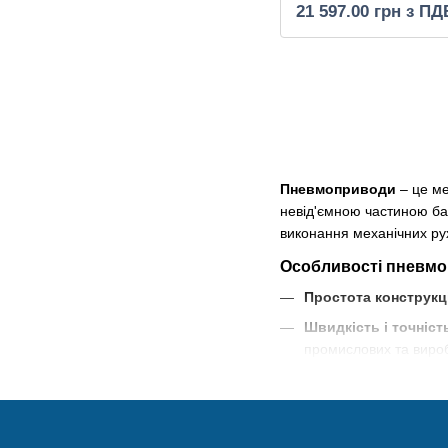
21 597.00 грн з ПД
Пневмоприводи
– це ме
невід'ємною частиною ба
виконання механічних рух
Особливості пневмо
Простота конструкці
Швидкість і точніст
промислових та виро
Надійність:
Висока н
застосувань.
Мінімальна потреба