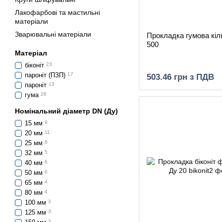
Лакофарбові та мастильні
матеріали
Зварювальні матеріали
Прокладка гумова кіл
500
Матеріал
біконіт
23
пароніт (ПЗП)
17
503.46 грн з ПДВ
пароніт
13
гума
26
Номінальний діаметр DN (Ду)
15 мм
9
20 мм
11
25 мм
8
32 мм
5
40 мм
6
50 мм
6
65 мм
4
80 мм
4
100 мм
3
125 мм
3
3