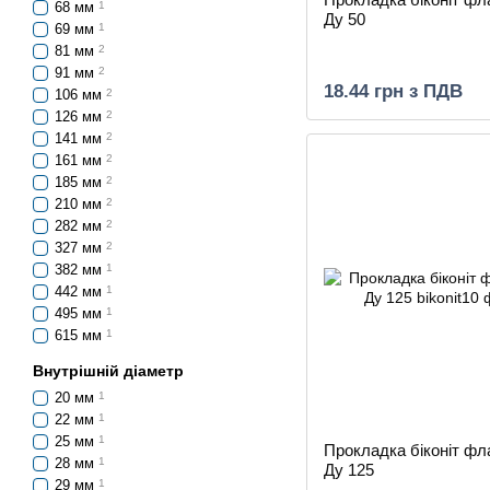
68 мм
1
Ду 50
69 мм
1
81 мм
2
91 мм
2
18.44 грн з ПДВ
106 мм
2
126 мм
2
141 мм
2
161 мм
2
185 мм
2
210 мм
2
282 мм
2
327 мм
2
382 мм
1
442 мм
1
495 мм
1
615 мм
1
Внутрішній діаметр
20 мм
1
22 мм
1
25 мм
1
Прокладка біконіт ф
28 мм
1
Ду 125
29 мм
1