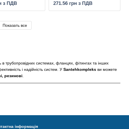
н з ПДВ
271.56 грн з ПДВ
Показать все
 в трубопровідних системах, фланцях, фітингах та інших
ективність і надійність систем. У
Santehkompleks
ви можете
ві, резинові
.
ля роботи при помірних температурах.
 насосах.
тактна інформація