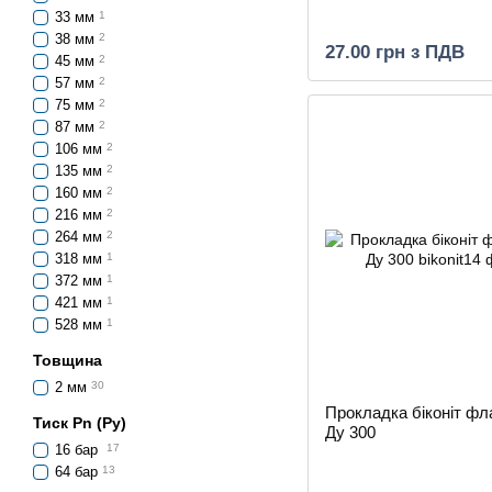
33 мм
1
38 мм
2
27.00 грн з ПДВ
45 мм
2
57 мм
2
75 мм
2
87 мм
2
106 мм
2
135 мм
2
160 мм
2
216 мм
2
264 мм
2
318 мм
1
372 мм
1
421 мм
1
528 мм
1
Товщина
2 мм
30
Прокладка біконіт ф
Тиск Pn (Ру)
Ду 300
16 бар
17
64 бар
13