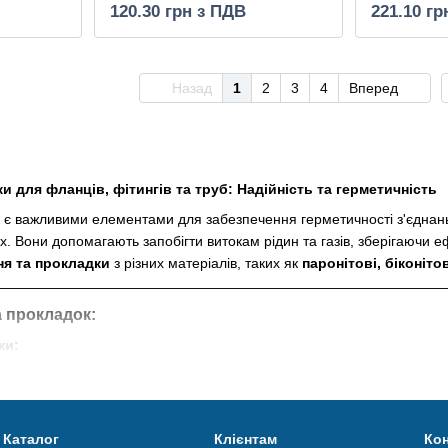
120.30 грн з ПДВ
221.10 гр
Назад
1
2
3
4
Вперед
и для фланців, фітингів та труб: Надійність та герметичність
 є важливими елементами для забезпечення герметичності з'єднань
. Вони допомагають запобігти витокам рідин та газів, зберігаючи еф
ня та прокладки
з різних матеріалів, таких як
паронітові, біконіто
а прокладок:
ки:
льно оброблений картон, покритий паронітовою сумішшю.
мінна стійкість до вологи, масел, та хімічних речовин. Придатні д
еальні для ущільнення з'єднань в трубопроводах, фланцях, котлах,
Каталог
Клієнтам
Кон