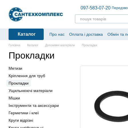
Перейти до основного контенту
097-583-07-20
Передзво
Каталог
Про нас
Оплата і доставка
Обмін та 
Головна
Каталог
Допоміжні матеріали
Прокладки
Прокладки
Метизи
Кріплення для труб
Прокладки
Ущильнюючі матеріали
Мішки
Інструменти та аксессуари
Герметики і клеї
Круги відрізні
Круги шліфувальні