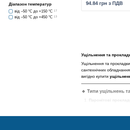
94.84 грн з ПДВ
Діапазон температур
від –50 °С до +150 °С
17
від –50 °С до +450 °С
13
Ущільнення та прокладк
Ущільнення та прокладки
сантехнічних обладнаннях
вигідно купити
ущільнен
🔹
Типи ущільнень т
Паронітові проклад
Матеріал:
Спеціа
Особливості:
Від
Застосування:
Ід