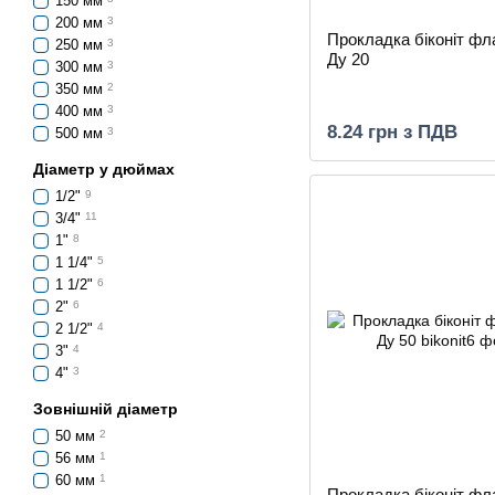
150 мм
200 мм
3
Прокладка біконіт ф
250 мм
3
Ду 20
300 мм
3
350 мм
2
400 мм
3
8.24 грн з ПДВ
500 мм
3
Діаметр у дюймах
1/2"
9
3/4"
11
1"
8
1 1/4"
5
1 1/2"
6
2"
6
2 1/2"
4
3"
4
4"
3
Зовнішній діаметр
50 мм
2
56 мм
1
60 мм
1
Прокладка біконіт ф