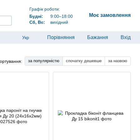
Графік роботи:
Моє замовлення
Будні:
9:00–18:00
Сб, Вс:
вихідний
Порівняння
Бажання
Вхід
Укр
за популярністю
спочатку дешевше
за назвою
ортування: