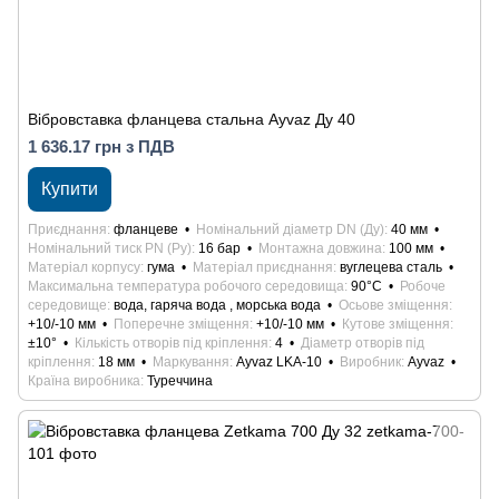
Вібровставка фланцева стальна Ayvaz Ду 40
1 636.17 грн з ПДВ
Купити
Приєднання
фланцеве
Номінальний діаметр DN (Ду)
40 мм
Номінальний тиск PN (Ру)
16 бар
Монтажна довжина
100 мм
Матеріал корпусу
гума
Матеріал приєднання
вуглецева сталь
Максимальна температура робочого середовища
90°С
Робоче
середовище
вода, гаряча вода , морська вода
Осьове зміщення
+10/-10 мм
Поперечне зміщення
+10/-10 мм
Кутове зміщення
±10°
Кількість отворів під кріплення
4
Діаметр отворів під
кріплення
18 мм
Маркування
Ayvaz LKA-10
Виробник
Ayvaz
Країна виробника
Туреччина