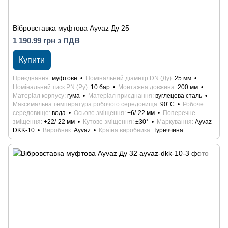
Вібровставка муфтова Ayvaz Ду 25
1 190.99 грн з ПДВ
Купити
Приєднання
муфтове
Номінальний діаметр DN (Ду)
25 мм
Номінальний тиск PN (Ру)
10 бар
Монтажна довжина
200 мм
Матеріал корпусу
гума
Матеріал приєднання
вуглецева сталь
Максимальна температура робочого середовища
90°С
Робоче
середовище
вода
Осьове зміщення
+6/-22 мм
Поперечне
зміщення
+22/-22 мм
Кутове зміщення
±30°
Маркування
Ayvaz
DKK-10
Виробник
Ayvaz
Країна виробника
Туреччина