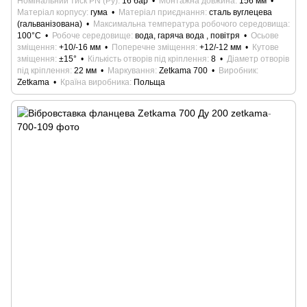
Номінальний тиск PN (Ру)
16 бар
Монтажна довжина
156 мм
Матеріал корпусу
гума
Матеріал приєднання
сталь вуглецева
(гальванізована)
Максимальна температура робочого середовища
100°С
Робоче середовище
вода, гаряча вода , повітря
Осьове
зміщення
+10/-16 мм
Поперечне зміщення
+12/-12 мм
Кутове
зміщення
±15°
Кількість отворів під кріплення
8
Діаметр отворів
під кріплення
22 мм
Маркування
Zetkama 700
Виробник
Zetkama
Країна виробника
Польща