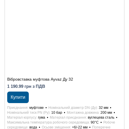
Вібровставка муфтова Ayvaz Ду 32
1 190.99 грн з ПДВ
Купити
Приєднання
муфтове
Номінальний діаметр DN (Ду)
32 мм
Номінальний тиск PN (Ру)
10 бар
Монтажна довжина
200 мм
Матеріал корпусу
гума
Матеріал приєднання
вуглецева сталь
Максимальна температура робочого середовища
90°С
Робоче
середовище
вода
Осьове зміщення
+6/-22 мм
Поперечне