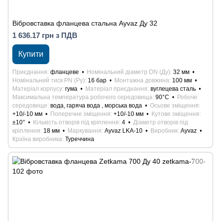
Вібровставка фланцева стальна Ayvaz Ду 32
1 636.17 грн з ПДВ
Купити
Приєднання
фланцеве
Номінальний діаметр DN (Ду)
32 мм
Номінальний тиск PN (Ру)
16 бар
Монтажна довжина
100 мм
Матеріал корпусу
гума
Матеріал приєднання
вуглецева сталь
Максимальна температура робочого середовища
90°С
Робоче
середовище
вода, гаряча вода , морська вода
Осьове зміщення
+10/-10 мм
Поперечне зміщення
+10/-10 мм
Кутове зміщення
±10°
Кількість отворів під кріплення
4
Діаметр отворів під
кріплення
18 мм
Маркування
Ayvaz LKA-10
Виробник
Ayvaz
Країна виробника
Туреччина