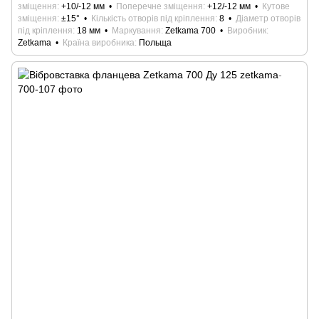
зміщення
+10/-12 мм
Поперечне зміщення
+12/-12 мм
Кутове
зміщення
±15°
Кількість отворів під кріплення
8
Діаметр отворів
під кріплення
18 мм
Маркування
Zetkama 700
Виробник
Zetkama
Країна виробника
Польща