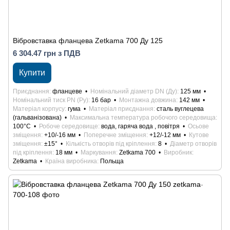
Вібровставка фланцева Zetkama 700 Ду 125
6 304.47 грн з ПДВ
Купити
Приєднання
фланцеве
Номінальний діаметр DN (Ду)
125 мм
Номінальний тиск PN (Ру)
16 бар
Монтажна довжина
142 мм
Матеріал корпусу
гума
Матеріал приєднання
сталь вуглецева
(гальванізована)
Максимальна температура робочого середовища
100°С
Робоче середовище
вода, гаряча вода , повітря
Осьове
зміщення
+10/-16 мм
Поперечне зміщення
+12/-12 мм
Кутове
зміщення
±15°
Кількість отворів під кріплення
8
Діаметр отворів
під кріплення
18 мм
Маркування
Zetkama 700
Виробник
Zetkama
Країна виробника
Польща