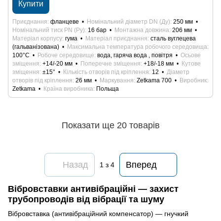
Купити
Приєднання
фланцеве
Номінальний діаметр DN (Ду)
250 мм
Номінальний тиск PN (Ру)
16 бар
Монтажна довжина
206 мм
Матеріал корпусу
гума
Матеріал приєднання
сталь вуглецева
(гальванізована)
Максимальна температура робочого середовища
100°С
Робоче середовище
вода, гаряча вода , повітря
Осьове
зміщення
+14/-20 мм
Поперечне зміщення
+18/-18 мм
Кутове
зміщення
±15°
Кількість отворів під кріплення
12
Діаметр
отворів під кріплення
26 мм
Маркування
Zetkama 700
Виробник
Zetkama
Країна виробника
Польща
Показати ще 20 товарів
Назад
Вперед
1
з 4
Вібровставки антивібраційні — захист
трубопроводів від вібрації та шуму
Вібровставка (антивібраційний компенсатор) — гнучкий