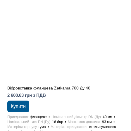
Вібровставка фланцева Zetkama 700 Ду 40
2 608.63 грн з ПДВ
Купити
Приєднання
фланцеве
Номінальний діаметр DN (Ду)
40 мм
Номінальний тиск PN (Ру)
16 бар
Монтажна довжина
93 мм
Матеріал корпусу
гума
Матеріал приєднання
сталь вуглецева