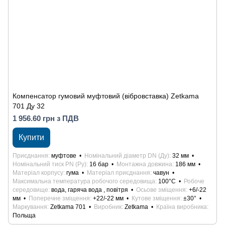
Компенсатор гумовий муфтовий (вібровставка) Zetkama
701 Ду 32
1 956.60 грн з ПДВ
Купити
Приєднання
муфтове
Номінальний діаметр DN (Ду)
32 мм
Номінальний тиск PN (Ру)
16 бар
Монтажна довжина
186 мм
Матеріал корпусу
гума
Матеріал приєднання
чавун
Максимальна температура робочого середовища
100°С
Робоче
середовище
вода, гаряча вода , повітря
Осьове зміщення
+6/-22
мм
Поперечне зміщення
+22/-22 мм
Кутове зміщення
±30°
Маркування
Zetkama 701
Виробник
Zetkama
Країна виробника
Польща