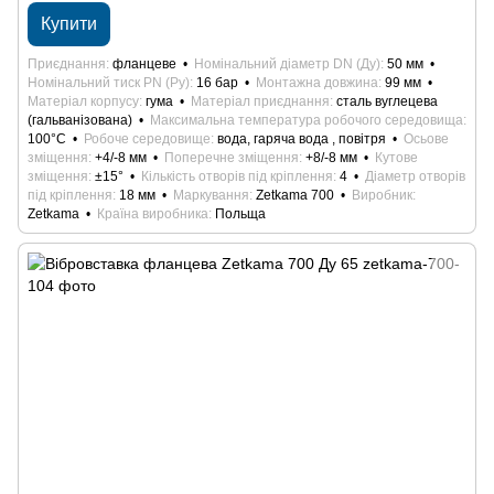
Купити
Приєднання
фланцеве
Номінальний діаметр DN (Ду)
50 мм
Номінальний тиск PN (Ру)
16 бар
Монтажна довжина
99 мм
Матеріал корпусу
гума
Матеріал приєднання
сталь вуглецева
(гальванізована)
Максимальна температура робочого середовища
100°С
Робоче середовище
вода, гаряча вода , повітря
Осьове
зміщення
+4/-8 мм
Поперечне зміщення
+8/-8 мм
Кутове
зміщення
±15°
Кількість отворів під кріплення
4
Діаметр отворів
під кріплення
18 мм
Маркування
Zetkama 700
Виробник
Zetkama
Країна виробника
Польща