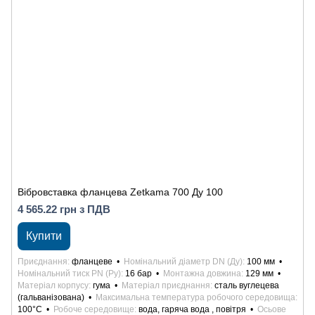
Вібровставка фланцева Zetkama 700 Ду 100
4 565.22 грн з ПДВ
Купити
Приєднання
фланцеве
Номінальний діаметр DN (Ду)
100 мм
Номінальний тиск PN (Ру)
16 бар
Монтажна довжина
129 мм
Матеріал корпусу
гума
Матеріал приєднання
сталь вуглецева
(гальванізована)
Максимальна температура робочого середовища
100°С
Робоче середовище
вода, гаряча вода , повітря
Осьове