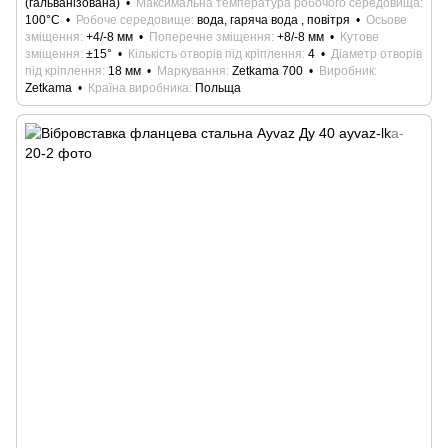
(гальванізована)
Максимальна температура робочого середовища
100°С
Робоче середовище
вода, гаряча вода , повітря
Осьове
зміщення
+4/-8 мм
Поперечне зміщення
+8/-8 мм
Кутове
зміщення
±15°
Кількість отворів під кріплення
4
Діаметр отворів
під кріплення
18 мм
Маркування
Zetkama 700
Виробник
Zetkama
Країна виробника
Польща