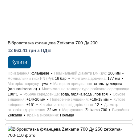
Вібровставка фланцева Zetkama 700 Ду 200
12 663.41 грн з ПДВ
Купити
Приєднання
фланцеве
Номінальний діаметр DN (Ду)
200 мм
Номінальний тиск PN (Ру)
16 бар
Монтажна довжина
177 мм
Матеріал корпусу
гума
Матеріал приєднання
сталь вуглецева
(гальванізована)
Максимальна температура робочого середовища
100°С
Робоче середовище
вода, гаряча вода , повітря
Осьове
зміщення
+14/-20 мм
Поперечне зміщення
+18/-18 мм
Кутове
зміщення
±15°
Кількість отворів під кріплення
12
Діаметр
отворів під кріплення
22 мм
Маркування
Zetkama 700
Виробник
Zetkama
Країна виробника
Польща