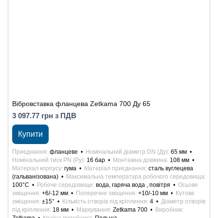
Вібровставка фланцева Zetkama 700 Ду 65
3 097.77 грн з ПДВ
Купити
Приєднання
фланцеве
Номінальний діаметр DN (Ду)
65 мм
Номінальний тиск PN (Ру)
16 бар
Монтажна довжина
108 мм
Матеріал корпусу
гума
Матеріал приєднання
сталь вуглецева
(гальванізована)
Максимальна температура робочого середовища
100°С
Робоче середовище
вода, гаряча вода , повітря
Осьове
зміщення
+6/-12 мм
Поперечне зміщення
+10/-10 мм
Кутове
зміщення
±15°
Кількість отворів під кріплення
4
Діаметр отворів
під кріплення
18 мм
Маркування
Zetkama 700
Виробник