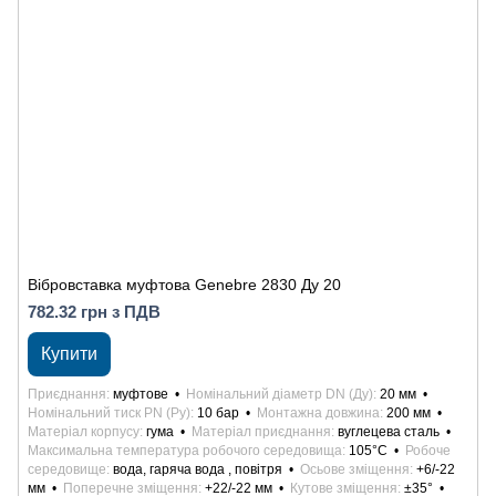
Вібровставка муфтова Genebre 2830 Ду 20
782.32 грн з ПДВ
Купити
Приєднання
муфтове
Номінальний діаметр DN (Ду)
20 мм
Номінальний тиск PN (Ру)
10 бар
Монтажна довжина
200 мм
Матеріал корпусу
гума
Матеріал приєднання
вуглецева сталь
Максимальна температура робочого середовища
105°С
Робоче
середовище
вода, гаряча вода , повітря
Осьове зміщення
+6/-22
мм
Поперечне зміщення
+22/-22 мм
Кутове зміщення
±35°