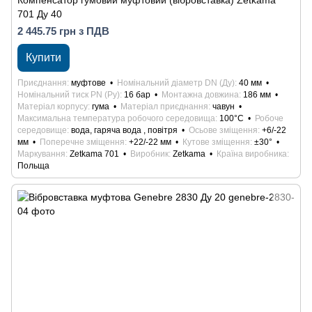
Компенсатор гумовий муфтовий (вібровставка) Zetkama
701 Ду 40
2 445.75 грн з ПДВ
Купити
Приєднання
муфтове
Номінальний діаметр DN (Ду)
40 мм
Номінальний тиск PN (Ру)
16 бар
Монтажна довжина
186 мм
Матеріал корпусу
гума
Матеріал приєднання
чавун
Максимальна температура робочого середовища
100°С
Робоче
середовище
вода, гаряча вода , повітря
Осьове зміщення
+6/-22
мм
Поперечне зміщення
+22/-22 мм
Кутове зміщення
±30°
Маркування
Zetkama 701
Виробник
Zetkama
Країна виробника
Польща