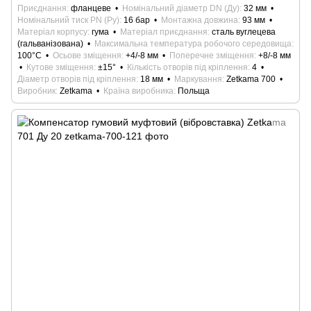
Приєднання
фланцеве
Номінальний діаметр DN (Ду)
32 мм
Номінальний тиск PN (Ру)
16 бар
Монтажна довжина
93 мм
Матеріал корпусу
гума
Матеріал приєднання
сталь вуглецева
(гальванізована)
Максимальна температура робочого середовища
100°С
Осьове зміщення
+4/-8 мм
Поперечне зміщення
+8/-8 мм
Кутове зміщення
±15°
Кількість отворів під кріплення
4
Діаметр отворів під кріплення
18 мм
Маркування
Zetkama 700
Виробник
Zetkama
Країна виробника
Польща