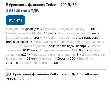
Вібровставка фланцева Zetkama 700 Ду 80
3 641.39 грн з ПДВ
Купити
Приєднання
фланцеве
Номінальний діаметр DN (Ду)
80 мм
Номінальний тиск PN (Ру)
16 бар
Монтажна довжина
116 мм
Матеріал корпусу
гума
Матеріал приєднання
сталь вуглецева
(гальванізована)
Максимальна температура робочого середовища
100°С
Робоче середовище
вода, гаряча вода , повітря
Осьове
зміщення
+6/-12 мм
Поперечне зміщення
+10/-10 мм
Кутове
зміщення
±15°
Кількість отворів під кріплення
8
Діаметр отворів
під кріплення
18 мм
Маркування
Zetkama 700
Виробник
Zetkama
Країна виробника
Польща