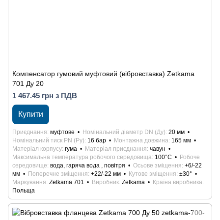
Компенсатор гумовий муфтовий (вібровставка) Zetkama
701 Ду 20
1 467.45 грн з ПДВ
Купити
Приєднання
муфтове
Номінальний діаметр DN (Ду)
20 мм
Номінальний тиск PN (Ру)
16 бар
Монтажна довжина
165 мм
Матеріал корпусу
гума
Матеріал приєднання
чавун
Максимальна температура робочого середовища
100°С
Робоче
середовище
вода, гаряча вода , повітря
Осьове зміщення
+6/-22
мм
Поперечне зміщення
+22/-22 мм
Кутове зміщення
±30°
Маркування
Zetkama 701
Виробник
Zetkama
Країна виробника
Польща