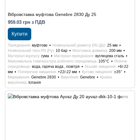
Вібровставка муфтова Genebre 2830 Ду 25
959.03 грн з ПДВ
Купити
Приєднання
муфтове
Номінальний діаметр DN (Ду)
25 мм
Номінальний тиск PN (Ру)
10 бар
Монтажна довжина
200 мм
Матеріал корпусу
гума
Матеріал приєднання
вуглецева сталь
Максимальна температура робочого середовища
105°С
Робоче
середовище
вода, гаряча вода , повітря
Осьове зміщення
+6/-22
мм
Поперечне зміщення
+22/-22 мм
Кутове зміщення
±35°
Маркування
Genebre 2830
Виробник
Genebre
Країна
виробника
Іспанія